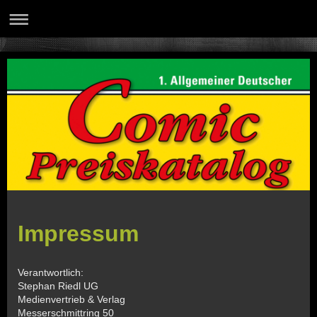
Impressum
Verantwortlich:
Stephan Riedl UG
Medienvertrieb & Verlag
Messerschmittring 50